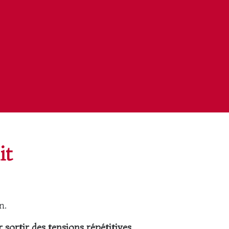
it
n.
ortir des tensions répétitives.