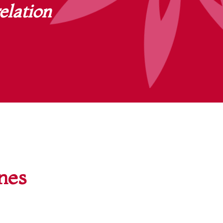
elation
nes