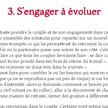
3. S’engager à évoluer
uhaite prendre le couple et de son engagement dans cel
er ensemble des solutions pour repartir sur un nouvel 
nne trompée ce qui lui permettrait de retrouver la co
e ou la partenaire passe une soirée de son côté. Cela
 faire ce que tous les couples devraient faire : se dir
and tu me prends dans tes bras de retour du travail »,
d tu m’envoie un doux sms dans la journée ».
nt faire pour combler le ou les besoins qui sont en ma
 que ça ne se reproduira pas ou peu de risque) si ces be
oin d’intensité, alors je demande comment ce besoin pe
 cerf volant ou du roller), aller à la découverte de cho
une maison de retraite, semer des graines à différents
d’un renouveau dans le couple. Certains vont même jusq