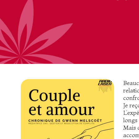
Beauco
relat
confr
Je reç
L’expé
longs 
Mais c
acco